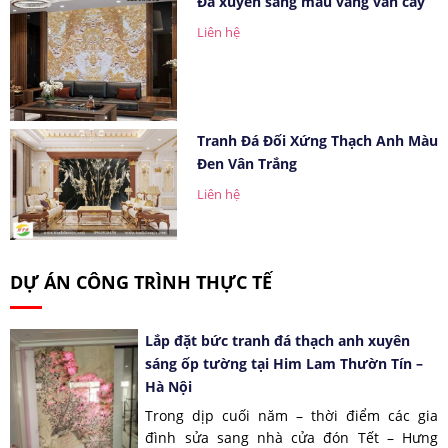
Đá xuyên sáng màu vàng vân cây
Liên hệ
Tranh Đá Đối Xứng Thạch Anh Màu
Đen Vân Trắng
Liên hệ
DỰ ÁN CÔNG TRÌNH THỰC TẾ
Lắp đặt bức tranh đá thạch anh xuyên
sáng ốp tường tại Him Lam Thườn Tín –
Hà Nội
Trong dịp cuối năm – thời điểm các gia
đình sửa sang nhà cửa đón Tết – Hưng