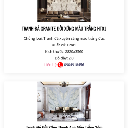
TRANH ĐÁ GRANITE ĐỐI XỨNG MÀU TRẮNG HT01
Chủng loại: Tranh đá xuyên sáng màu trắng đục
Xuất xứ: Brazil
Kích thước: 2820x3560
Độ dày: 2.0
Liên hệ
0904918456
Tranh Đá Đối Xứng Thạch Anh Màu Trắng Xám