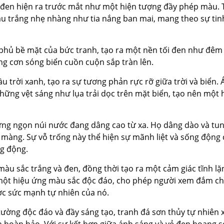
 đen hiện ra trước mắt như một hiện tượng đầy phép màu. 
u trắng nhẹ nhàng như tia nắng ban mai, mang theo sự tinh
phủ bề mặt của bức tranh, tạo ra một nền tối đen như đêm 
g cơn sóng biển cuồn cuộn sắp tràn lên.
u trời xanh, tạo ra sự tương phản rực rỡ giữa trời và biển.
ững vệt sáng như lụa trải dọc trên mặt biển, tạo nên một 
ững ngọn núi nước đang dâng cao từ xa. Họ dâng dào và tu
 màng. Sự vỗ trống này thể hiện sự mãnh liệt và sống động
ng động.
u sắc trắng và đen, đồng thời tạo ra một cảm giác tĩnh lặ
 một hiệu ứng màu sắc độc đáo, cho phép người xem đắm c
ợc sức mạnh tự nhiên của nó.
tường độc đáo và đầy sáng tạo, tranh đá sơn thủy tự nhiên 