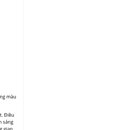
ường màu
t. Điều
h sáng
g gian