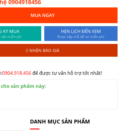
 hệ 0904918456
MUA NGAY
G KÝ MUA
HẸN LỊCH ĐẾN XEM
 vấn miễn phí
Được sắp chỗ để xe miễn phí
NHẬN BÁO GIÁ
:
0904.918.456
để được tư vấn hỗ trợ tốt nhất!
 cho sản phẩm này:
DANH MỤC SẢN PHẨM