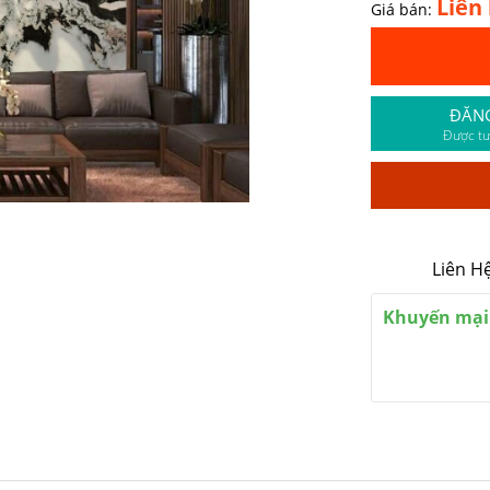
Liên
Giá bán:
ĐĂN
Được tư
Liên Hệ
Khuyến mại