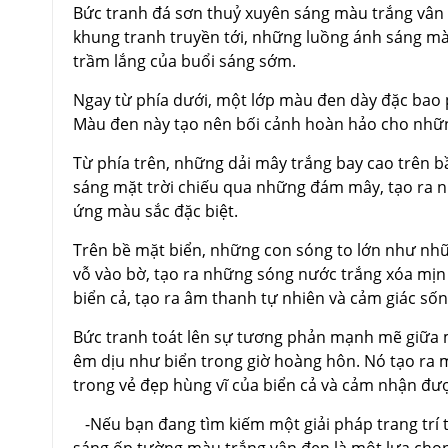
Bức tranh đá sơn thuỷ xuyên sáng màu trắng vân
khung tranh truyền tới, những luồng ánh sáng mà
trầm lắng của buổi sáng sớm.
Ngay từ phía dưới, một lớp màu đen dày đặc bao 
Màu đen này tạo nên bối cảnh hoàn hảo cho nhữn
Từ phía trên, những dải mây trắng bay cao trên bầ
sáng mặt trời chiếu qua những đám mây, tạo ra nh
ứng màu sắc đặc biệt.
Trên bề mặt biển, những con sóng to lớn như nh
vỗ vào bờ, tạo ra những sóng nước trắng xóa mịn
biển cả, tạo ra âm thanh tự nhiên và cảm giác số
Bức tranh toát lên sự tương phản mạnh mẽ giữa mà
êm dịu như biển trong giờ hoàng hôn. Nó tạo ra
trong vẻ đẹp hùng vĩ của biển cả và cảm nhận đư
-Nếu bạn đang tìm kiếm một giải pháp trang trí 