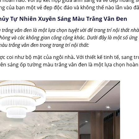
 hoàn hảo. Với sự kết hợp giữa ánh sáng và vẻ đẹp hoang s
ống của bạn một vẻ đẹp độc đáo và không thể nào lẫn vào đ
hủy Tự Nhiên Xuyên Sáng Màu Trắng Vân Đen
ắng vân đen là một lựa chọn tuyệt vời để trang trí nội thất nhà
hòng và các không gian công cộng khác. Dưới đây là một số ứng
u trắng vân đen trong trang trí nội thất:
c coi như bộ mặt của ngôi nhà
.
Với thiết kế tinh tế, sang t
yên sáng ốp tường màu trắng vân đen là một lựa chọn hoàn