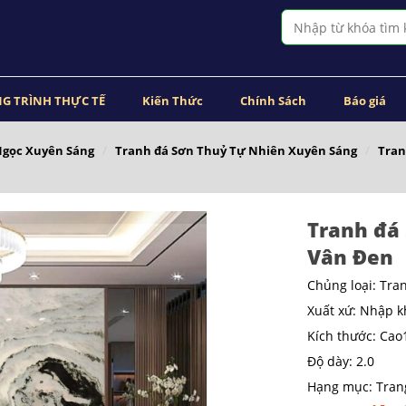
G TRÌNH THỰC TẾ
Kiến Thức
Chính Sách
Báo giá
Ngọc Xuyên Sáng
Tranh đá Sơn Thuỷ Tự Nhiên Xuyên Sáng
Tran
Tranh đá
Vân Đen
Chủng loại: Tra
Xuất xứ: Nhập 
Kích thước: Ca
Độ dày: 2.0
Hạng mục: Trang