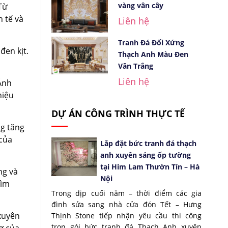
vàng vân cây
Từ
 tế và
Liên hệ
Tranh Đá Đối Xứng
đen kịt.
Thạch Anh Màu Đen
Vân Trắng
Liên hệ
 Ánh
hiệu
DỰ ÁN CÔNG TRÌNH THỰC TẾ
ng tăng
 của
Lắp đặt bức tranh đá thạch
anh xuyên sáng ốp tường
tại Him Lam Thườn Tín – Hà
ng và
Nội
hìm
Trong dịp cuối năm – thời điểm các gia
đình sửa sang nhà cửa đón Tết – Hưng
xuyên
Thịnh Stone tiếp nhận yêu cầu thi công
trọn gói bức tranh đá Thạch Anh xuyên