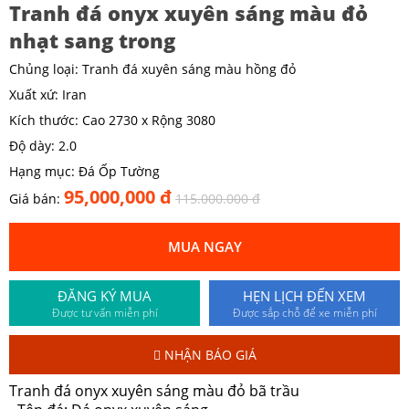
Tranh đá onyx xuyên sáng màu đỏ
nhạt sang trong
Chủng loại: Tranh đá xuyên sáng màu hồng đỏ
Xuất xứ: Iran
Kích thước: Cao 2730 x Rộng 3080
Độ dày: 2.0
Hạng mục: Đá Ốp Tường
95,000,000 đ
Giá bán:
115.000.000 đ
MUA NGAY
ĐĂNG KÝ MUA
HẸN LỊCH ĐẾN XEM
Được tư vấn miễn phí
Được sắp chỗ để xe miễn phí
NHẬN BÁO GIÁ
Tranh đá onyx xuyên sáng màu đỏ bã trầu