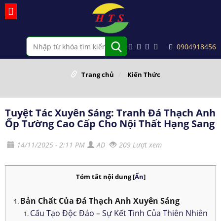
0904918456
Trang chủ
Kiến Thức
Tuyệt Tác Xuyên Sáng: Tranh Đá Thạch Anh
Ốp Tường Cao Cấp Cho Nội Thất Hạng Sang
14/11/2025 - 2:11 PM
AD
209 Lượt xem
Tóm tắt nội dung
[
Ẩn
]
Bản Chất Của Đá Thạch Anh Xuyên Sáng
Cấu Tạo Độc Đáo – Sự Kết Tinh Của Thiên Nhiên