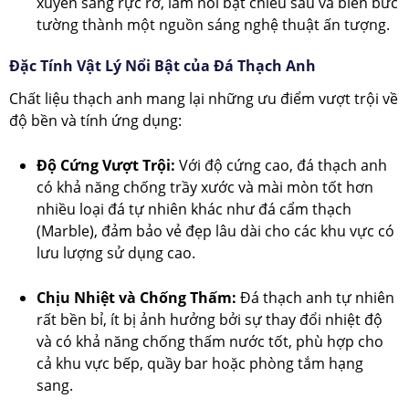
xuyên sáng rực rỡ, làm nổi bật chiều sâu và biến bức
tường thành một nguồn sáng nghệ thuật ấn tượng.
Đặc Tính Vật Lý Nổi Bật của Đá Thạch Anh
Chất liệu thạch anh mang lại những ưu điểm vượt trội về
độ bền và tính ứng dụng:
Độ Cứng Vượt Trội:
Với độ cứng cao, đá thạch anh
có khả năng chống trầy xước và mài mòn tốt hơn
nhiều loại đá tự nhiên khác như đá cẩm thạch
(Marble), đảm bảo vẻ đẹp lâu dài cho các khu vực có
lưu lượng sử dụng cao.
Chịu Nhiệt và Chống Thấm:
Đá thạch anh tự nhiên
rất bền bỉ, ít bị ảnh hưởng bởi sự thay đổi nhiệt độ
và có khả năng chống thấm nước tốt, phù hợp cho
cả khu vực bếp, quầy bar hoặc phòng tắm hạng
sang.