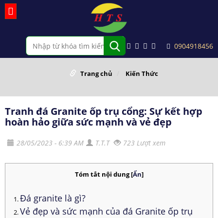
0904918456
Trang chủ
Kiến Thức
Tranh đá Granite ốp trụ cổng: Sự kết hợp
hoàn hảo giữa sức mạnh và vẻ đẹp
28/05/2023 - 6:39 AM
T.T.T
723 Lượt xem
Tóm tắt nội dung
[
Ẩn
]
Đá granite là gì?
Vẻ đẹp và sức mạnh của đá Granite ốp trụ