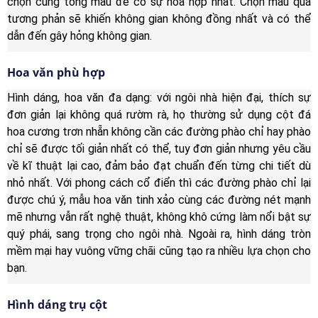
chọn cùng tông màu để có sự hòa hợp nhất. Chọn màu quá
tương phản sẽ khiến không gian không đồng nhất và có thể
dẫn đến gây hỏng không gian.
Hoa văn phù hợp
Hình dáng, hoa văn đa dạng: với ngôi nhà hiện đại, thích sự
đơn giản lại không quá rườm rà, họ thường sử dụng cột đá
hoa cương trơn nhẵn không cần các đường phào chỉ hay phào
chỉ sẽ được tối giản nhất có thể, tuy đơn giản nhưng yêu cầu
về kĩ thuật lại cao, đảm bảo đạt chuẩn đến từng chi tiết dù
nhỏ nhất. Với phong cách cổ điển thì các đường phào chỉ lại
được chú ý, mẫu hoa văn tinh xảo cùng các đường nét mạnh
mẽ nhưng vẫn rất nghệ thuật, không khô cứng làm nổi bật sự
quý phái, sang trọng cho ngôi nhà. Ngoài ra, hình dáng tròn
mềm mại hay vuông vững chãi cũng tạo ra nhiều lựa chọn cho
bạn.
Hình dáng trụ cột