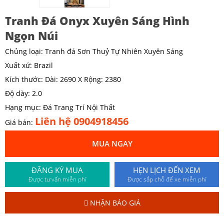
Tranh Đá Onyx Xuyên Sáng Hình
Ngọn Núi
Chủng loại: Tranh đá Sơn Thuỷ Tự Nhiên Xuyên Sáng
Xuất xứ: Brazil
Kích thước: Dài: 2690 X Rộng: 2380
Độ dày: 2.0
Hạng mục: Đá Trang Trí Nội Thất
Liên hệ 0904918456
Giá bán:
MUA NGAY
ĐĂNG KÝ MUA
HẸN LỊCH ĐẾN XEM
Được tư vấn miễn phí
Được sắp chỗ để xe miễn phí
NHẬN BÁO GIÁ