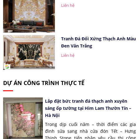
Liên hệ
Tranh Đá Đối Xứng Thạch Anh Màu
Đen Vân Trắng
Liên hệ
DỰ ÁN CÔNG TRÌNH THỰC TẾ
Lắp đặt bức tranh đá thạch anh xuyên
sáng ốp tường tại Him Lam Thườn Tín –
Hà Nội
Trong dịp cuối năm – thời điểm các gia
đình sửa sang nhà cửa đón Tết – Hưng
Thịnh Stone tiếp nhận yêu cầu thi công