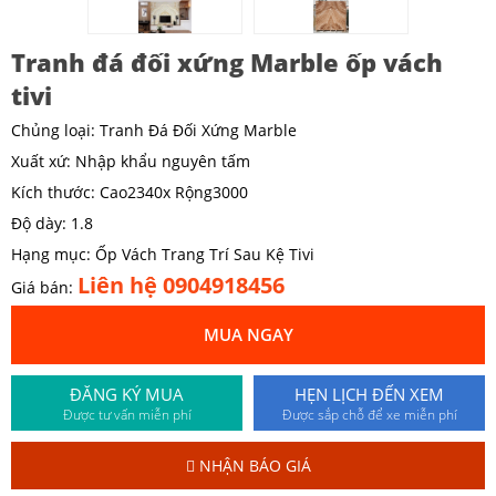
Tranh đá đối xứng Marble ốp vách
tivi
Chủng loại: Tranh Đá Đối Xứng Marble
Xuất xứ: Nhập khẩu nguyên tấm
Kích thước: Cao2340x Rộng3000
Độ dày: 1.8
Hạng mục: Ốp Vách Trang Trí Sau Kệ Tivi
Liên hệ 0904918456
Giá bán:
MUA NGAY
ĐĂNG KÝ MUA
HẸN LỊCH ĐẾN XEM
Được tư vấn miễn phí
Được sắp chỗ để xe miễn phí
NHẬN BÁO GIÁ