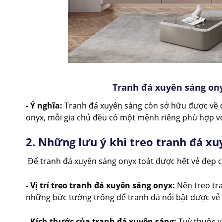
Tranh đá xuyên sáng on
- Ý nghĩa:
Tranh đá xuyên sáng còn sở hữu được về c
onyx, mỗi gia chủ đều có một mệnh riêng phù hợp v
2. Những lưu ý khi treo tranh đá x
Để tranh đá xuyên sáng onyx toát được hết vẻ đẹp c
- Vị trí treo tranh đá xuyên sáng onyx:
Nên treo tra
những bức tường trống để tranh đá nổi bật được vẻ
- Kích thước của tranh đá xuyên sáng:
Tuỳ thuộc v