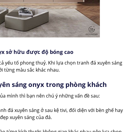
yx sở hữu được độ bóng cao
ả yếu tố phong thuỷ. Khi lựa chọn tranh đá xuyên sáng
ới từng màu sắc khác nhau.
uyên sáng onyx trong phòng khách
ủa mình thì bạn nên chú ý những vấn đề sau:
nh đá xuyên sáng ở sau kệ tivi, đối diện với bèn ghế hay
 đẹp xuyên sáng của đá.
ào từng kích thước không gian khác nhau nên lựa chọn