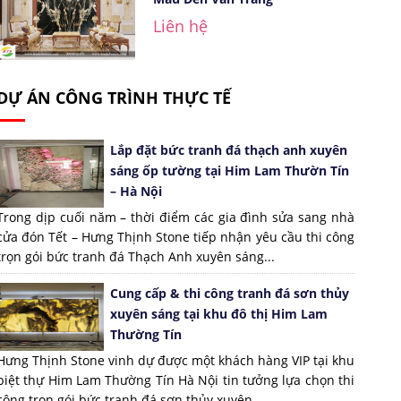
Liên hệ
DỰ ÁN CÔNG TRÌNH THỰC TẾ
Lắp đặt bức tranh đá thạch anh xuyên
sáng ốp tường tại Him Lam Thườn Tín
– Hà Nội
Trong dịp cuối năm – thời điểm các gia đình sửa sang nhà
cửa đón Tết – Hưng Thịnh Stone tiếp nhận yêu cầu thi công
trọn gói bức tranh đá Thạch Anh xuyên sáng...
Cung cấp & thi công tranh đá sơn thủy
xuyên sáng tại khu đô thị Him Lam
Thường Tín
Hưng Thịnh Stone vinh dự được một khách hàng VIP tại khu
biệt thự Him Lam Thường Tín Hà Nội tin tưởng lựa chọn thi
công trọn gói bức tranh đá sơn thủy xuyên...