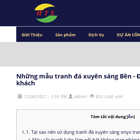
Giới Thiệu
Sản phẩm
Dịch Vụ
DỰ ÁN CÔN
Những mẫu tranh đá xuyên sáng Bền - Đ
khách
12/06/2021 - 3:56 PM
Admin
852 Lượt xem
Tóm tắt nội dung
[
Ẩn
]
1. Tại sao nên sử dụng tranh đá xuyên sáng onyx tra
Màu sắc tranh luôn làm nổi bật không gian phòng