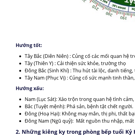
Hướng tốt:
Tây Bắc (Diên Niên) : Củng cố các mối quan hệ tro
Tây (Thiên Y) : Cải thiện sức khỏe, trường thọ
Đông Bắc (Sinh Khí) : Thu hút tài lộc, danh tiếng,
Tây Nam (Phục Vị) : Củng cố sức mạnh tinh thần,
Hướng xấu:
Nam (Lục Sát): Xáo trộn trong quan hệ tình cảm, 
Bắc (Tuyệt mệnh): Phá sản, bệnh tật chết người.
Đông (Hoạ Hại): Không may mắn, thị phi, thất bại
Đông Nam (Ngũ quỷ): Mất nguồn thu nhập, mất vi
2. Những kiêng ky trong phòng bếp tuổi Kỷ 