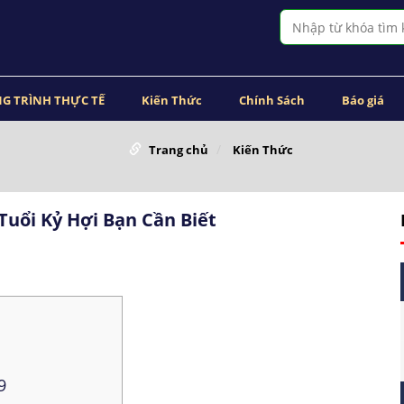
G TRÌNH THỰC TẾ
Kiến Thức
Chính Sách
Báo giá
Trang chủ
Kiến Thức
uổi Kỷ Hợi Bạn Cần Biết
9