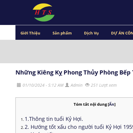
Giới Thiệu
Sản phẩm
Dịch Vụ
DỰ ÁN CÔN
Những Kiêng Kỵ Phong Thủy Phòng Bếp T
01/10/2024 - 5:12 AM
Admin
251 Lượt xem
Tóm tắt nội dung
[
Ẩn
]
1.Thông tin tuổi Kỷ Hợi.
2. Hướng tốt xấu cho người tuổi Kỷ Hợi 195