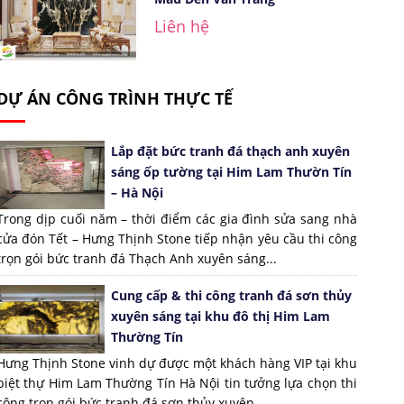
Liên hệ
DỰ ÁN CÔNG TRÌNH THỰC TẾ
Lắp đặt bức tranh đá thạch anh xuyên
sáng ốp tường tại Him Lam Thườn Tín
– Hà Nội
Trong dịp cuối năm – thời điểm các gia đình sửa sang nhà
cửa đón Tết – Hưng Thịnh Stone tiếp nhận yêu cầu thi công
trọn gói bức tranh đá Thạch Anh xuyên sáng...
Cung cấp & thi công tranh đá sơn thủy
xuyên sáng tại khu đô thị Him Lam
Thường Tín
Hưng Thịnh Stone vinh dự được một khách hàng VIP tại khu
biệt thự Him Lam Thường Tín Hà Nội tin tưởng lựa chọn thi
công trọn gói bức tranh đá sơn thủy xuyên...