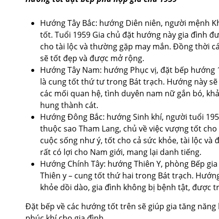
Hướng Tây Bắc: hướng Diên niên, người mệnh K
tốt. Tuổi 1959 Gia chủ đặt hướng này gia đình đ
cho tài lộc và thường gặp may mắn. Đồng thời c
sẽ tốt đẹp và được mở rộng.
Hướng Tây Nam: hướng Phục vị, đặt bếp hướng 1
là cung tốt thứ tư trong Bát trạch. Hướng này s
các mối quan hệ, tình duyên nam nữ gắn bó, khả 
hung thành cát.
Hướng Đông Bắc: hướng Sinh khí, người tuổi 1
thuộc sao Tham Lang, chủ về việc vượng tốt cho
cuộc sống như ý, tốt cho cả sức khỏe, tài lộc và
rất có lợi cho Nam giới, mang lại danh tiếng.
Hướng Chính Tây: hướng Thiên Y, phòng Bếp gia
Thiên y – cung tốt thứ hai trong Bát trạch. Hư
khỏe dồi dào, gia đình không bị bệnh tật, được 
Đặt bếp về các hướng tốt trên sẽ giúp gia tăng năn
phúc khí cho gia đình.