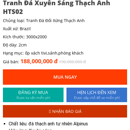
Tranh Đá Xuyên Sáng Thạch Anh
HTS02
Chủng loại: Tranh Đá Đối Xứng Thạch Anh
Xuất xứ: Brazil
Kích thước: 3000x2000
Độ dày: 2cm
Hạng mục: ốp vách tivi,sảnh,phòng khách
188,000,000 đ
Giá bán:
190.000.000 đ
MUA NGAY
ĐĂNG KÝ MUA
HẸN LỊCH ĐẾN XEM
Được tư vấn miễn phí
Được sắp chỗ để xe miễn phí
NHẬN BÁO GIÁ
Chất liệu: đá thạch anh tự nhiên Alpinus