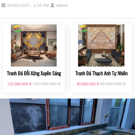
05/05/2025 - 3:38 PM
Admin
Tranh Đá Đối Xứng Xuyên Sáng
Tranh Đá Thạch Anh Tự Nhiên
HTS-GMC334
HTS - PH 22
132.000.000 đ
85.000.000 đ
132.000.000 đ
85.000.000 đ