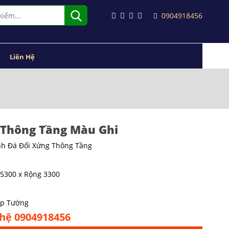
0904918456
Liên Hệ
 Thông Tầng Màu Ghi
nh Đá Đối Xứng Thông Tầng
 5300 x Rộng 3300
Ốp Tường
 hệ 0904918456