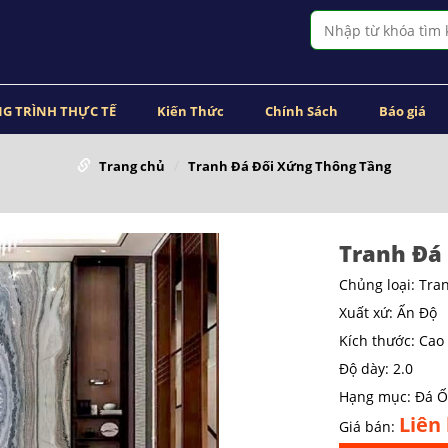
G TRÌNH THỰC TẾ
Kiến Thức
Chính Sách
Báo giá
Trang chủ
Tranh Đá Đối Xứng Thông Tầng
Tranh Đá
Chủng loại: Tra
Xuất xứ: Ấn Độ
Kích thước: Cao
Độ dày: 2.0
Hạng mục: Đá 
Liên
Giá bán: