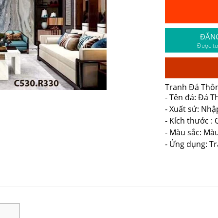
ĐĂN
Được tư
Tranh Đá Thô
- Tên đá: Đá 
- Xuất sứ: Nhậ
- Kích thước :
- Màu sắc: Mà
- Ứng dụng: Tr