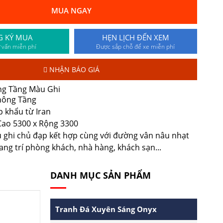
MUA NGAY
G KÝ MUA
HẸN LỊCH ĐẾN XEM
 vấn miễn phí
Được sắp chỗ để xe miễn phí
NHẬN BÁO GIÁ
ng Tầng Màu Ghi
Thông Tầng
p khẩu từ Iran
 Cao 5300 x Rộng 3300
u ghi chủ đạp kết hợp cùng với đường vân nâu nhạt
ang trí phòng khách, nhà hàng, khách sạn...
DANH MỤC SẢN PHẨM
Tranh Đá Xuyên Sáng Onyx