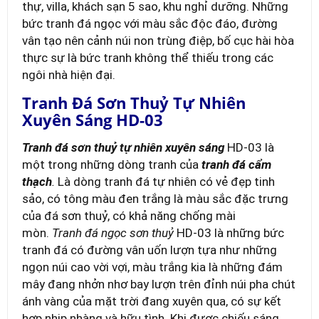
thự, villa, khách sạn 5 sao, khu nghỉ dưỡng. Những
bức tranh đá ngọc với màu sắc độc đáo, đường
vân tạo nên cảnh núi non trùng điệp, bố cục hài hòa
thực sự là bức tranh không thể thiếu trong các
ngôi nhà hiện đại.
Tranh Đá Sơn Thuỷ Tự Nhiên
Xuyên Sáng HD-03
Tranh đá sơn thuỷ tự nhiên xuyên sáng
HD-03 là
một trong những dòng tranh của
tranh đá cẩm
thạch
.
Là dòng tranh đá tự nhiên có vẻ đẹp tinh
sảo, có tông màu đen trắng là màu sắc đặc trưng
của đá sơn thuỷ, có khả năng chống mài
mòn.
Tranh đá ngọc sơn thuỷ
HD-03 là những bức
tranh đá có đường vân uốn lượn tựa như những
ngọn núi cao vời vợi, màu trắng kia là những đám
mây đang nhởn nhơ bay lượn trên đỉnh núi pha chút
ánh vàng của mặt trời đang xuyên qua, có sự kết
hợp nhịp nhàng và hữu tình
. Khi được chiếu sáng,