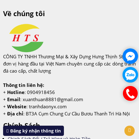
Về chúng tôi
CÔNG TY TNHH Thương Mại & Xây Dựng Hưng Thịnh Stone là
đơn vị hàng đầu tại Việt Nam chuyên cung cấp các dòng tranh
đá cao cấp, chất lượng
Thông tin liên hệ:
+
Hotline
: 0904918456
+
Email
:
xuanthuan8881@gmail.com
+
Website
: tranhdaonyx.com
+
Địa chỉ
: BT3A Cụm Chung Cư Cầu Bươu Thanh Trì Hà Nội
Chính Sách
Đăng ký nhận thông tin
Chinh Sách Đổi / Trả Hàng và Hoàn Tiền