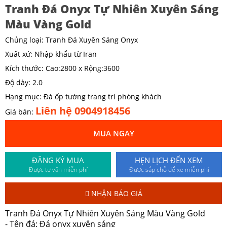
Tranh Đá Onyx Tự Nhiên Xuyên Sáng
Màu Vàng Gold
Chủng loại: Tranh Đá Xuyên Sáng Onyx
Xuất xứ: Nhập khẩu từ Iran
Kích thước: Cao:2800 x Rộng:3600
Độ dày: 2.0
Hạng mục: Đá ốp tường trang trí phòng khách
Liên hệ 0904918456
Giá bán:
MUA NGAY
ĐĂNG KÝ MUA
HẸN LỊCH ĐẾN XEM
Được tư vấn miễn phí
Được sắp chỗ để xe miễn phí
NHẬN BÁO GIÁ
Tranh Đá Onyx Tự Nhiên Xuyên Sáng Màu Vàng Gold
- Tên đá: Đá onyx xuyên sáng