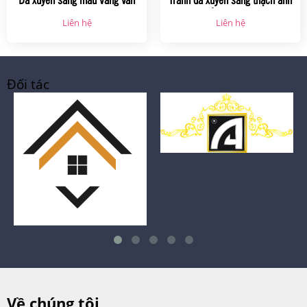
cây
màu trắng xám HTS001
Liên hệ
Liên hệ
Đối tác
Về chúng tôi